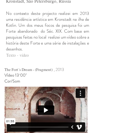
Kronstadt, São Petersburgo, Rússia
No contexto deste projecto realizei em 2013
uma residência artística em Kronstadt na ilha de
Kotlin. Um dos meus focos de pesquisa foi um
Forte abandonado do Séc. XIX. Com base em
pesquisas feitas no local realizei um vídeo sobre a
história deste Forte e uma série de instalações e
desenhos.
Texto - vídeo
, 2013
The Fort´s Dream - (Fragment)
Vídeo 13´00"
Cor/Som