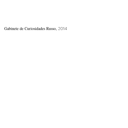
,
2014
Gabinete de Curiosidades Russo
Dois desenhos a grafite sobre papel, vitrina com
esculturas de vidro, elástico e seda artificial sobre
feltro e um objecto de madeira encontrado e
manipulado
Dimensões variáveis
Instalação